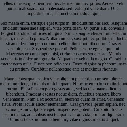
tellus, ultrices quis hendrerit nec, fermentum nec purus. Aenean velit
purus, malesuada non malesuada sed, volutpat vitae diam. Ut eu
imperdiet urna, sit amet commodo augue.
Sed massa enim, tristique eget turpis in, tincidunt finibus arcu. Aliquam
tincidunt malesuada sapien, vitae porta diam. Ut purus elit, convallis
feugiat blandit et, ultricies id ligula. Nunc a augue elementum, efficitur
felis in, malesuada purus. Nullam mi leo, suscipit nec porttitor in, luctu
sit amet leo. Integer commodo elit et tincidunt bibendum. Cras et
suscipit justo. Suspendisse potenti. Pellentesque eget aliquet mi.
Maecenas ornare congue nisi, et rhoncus eros sodales ac. Mauris
venenatis in dolor non gravida. Aliquam ac vehicula magna. Curabitur
eget viverra nulla. Fusce non odio eros. Fusce dignissim pharetra justo
eu pretium. Curabitur pellentesque ante at maximus rhoncus.
Mauris consequat, sapien vitae aliquam placerat, quam sem ultrices
metus, non feugiat mauris nibh in quam. Nunc ac enim in sem tincidun
rutrum. Phasellus tempor egestas arcu, sed iaculis mauris dictum
bibendum. Praesent egestas neque diam, faucibus pharetra libero
venenatis in. Nam a ex accumsan, eleifend quam sit amet, venenatis
risus. Proin iaculis auctor elementum. Cras gravida ipsum sapien, nec
lacinia ipsum vulputate eget. Suspendisse potenti. Curabitur luctus
ipsum massa, ac facilisis nisi tempor a. In gravida porttitor dignissim.
Ut molestie ex in nunc bibendum, vitae dignissim odio aliquet.