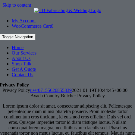
Skip to content
My Account
WooCommerce Cart
0
Toggle Navigation
Home
Our Services
About Us
Shop Talk
Get A Quote
Contact Us
Privacy Policy
Privacy Policy
user07155626855339
2021-01-19T10:44:45+00:00
Avada Country Butcher Privacy Policy
Lorem ipsum dolor sit amet, consectetur adipiscing elit. Pellentesque
pellentesque diam in nisi pharetra posuere. Proin molestie tortor
condimentum eros tincidunt, id euismod eros efficitur. Duis vel orci
eros. Quisque imperdiet tortor id diam tristique luctus. Nullam
consequat lorem magna, nec finibus arcu iaculis sed. Phasellus
venenatis tortor non metus luctus, eu faucibus elit tempus. Mauris nunc