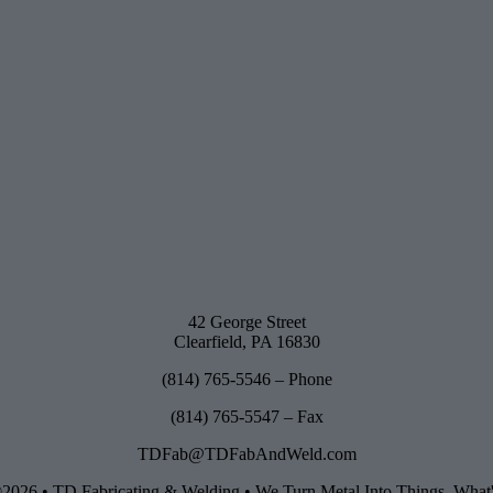
42 George Street
Clearfield, PA 16830
(814) 765-5546 – Phone
(814) 765-5547 – Fax
TDFab@TDFabAndWeld.com
2026 • TD Fabricating & Welding • We Turn Metal Into Things. What